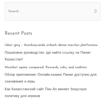
S
e
a
Recent Posts
r
c
1xbet giriş – Azərbaycanda etibarlı idman mərcləri platforması
h
Пошаговое руководство: где найти ссылку на Пинап
f
Казахстан?
o
r
Mostbet opinie compared: Rewards, risks, and realities
:
Обзор приложения: Онлайн-казино Пинап доступно для
скачивания и игры
Как Казахстанский сайт Пин Ап меняет бонусную
политику для игроков