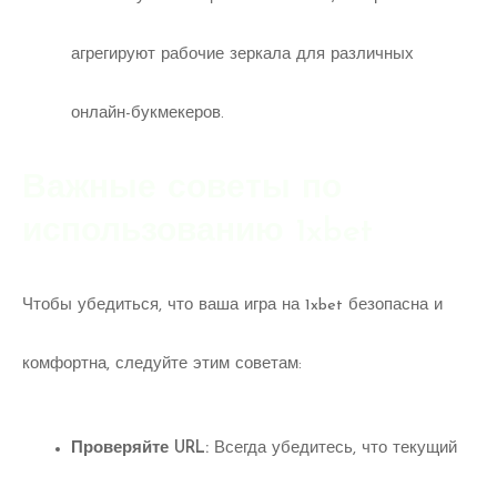
агрегируют рабочие зеркала для различных
онлайн-букмекеров.
Важные советы по
использованию 1xbet
Чтобы убедиться, что ваша игра на 1xbet безопасна и
комфортна, следуйте этим советам:
Проверяйте URL:
Всегда убедитесь, что текущий