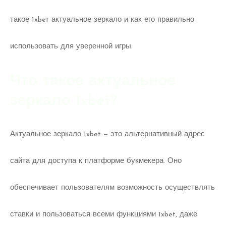
такое 1xbet актуальное зеркало и как его правильно
использовать для уверенной игры.
Что такое актуальное
зеркало 1xbet?
Актуальное зеркало 1xbet — это альтернативный адрес
сайта для доступа к платформе букмекера. Оно
обеспечивает пользователям возможность осуществлять
ставки и пользоваться всеми функциями 1xbet, даже