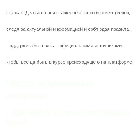
ставках. Делайте свои ставки безопасно и ответственно,
следя за актуальной информацией и соблюдая правила.
Поддерживайте связь с официальными источниками,
чтобы всегда быть в курсе происходящего на платформе.
Часто задаваемые
вопросы
1. Как найти актуальное зеркало
1xbet?