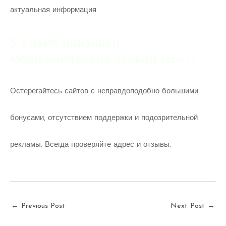
актуальная информация.
5. Какие признаки
мошеннических зеркал 1xbet?
Остерегайтесь сайтов с неправдоподобно большими
бонусами, отсутствием поддержки и подозрительной
рекламы. Всегда проверяйте адрес и отзывы.
←
Previous Post
Next Post
→