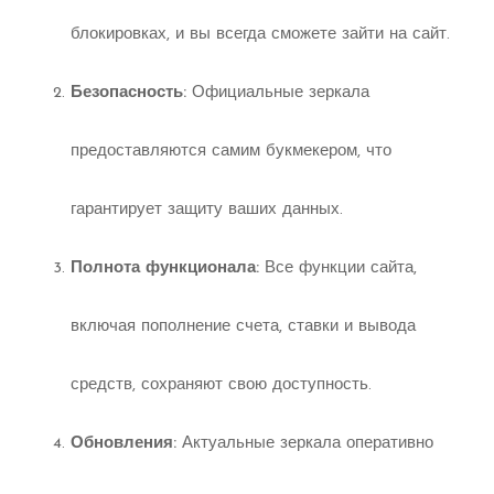
блокировках, и вы всегда сможете зайти на сайт.
Безопасность:
Официальные зеркала
предоставляются самим букмекером, что
гарантирует защиту ваших данных.
Полнота функционала:
Все функции сайта,
включая пополнение счета, ставки и вывода
средств, сохраняют свою доступность.
Обновления:
Актуальные зеркала оперативно