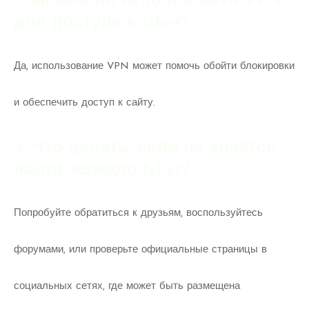
3. Можно ли использовать VPN
для доступа к 1xbet?
Да, использование VPN может помочь обойти блокировки
и обеспечить доступ к сайту.
4. Что делать, если не удаётся
найти зеркало 1xbet?
Попробуйте обратиться к друзьям, воспользуйтесь
форумами, или проверьте официальные страницы в
социальных сетях, где может быть размещена