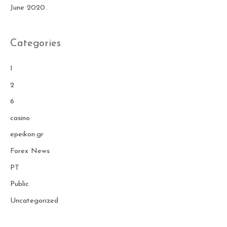
June 2020
Categories
1
2
6
casino
epeikon.gr
Forex News
PT
Public
Uncategorized