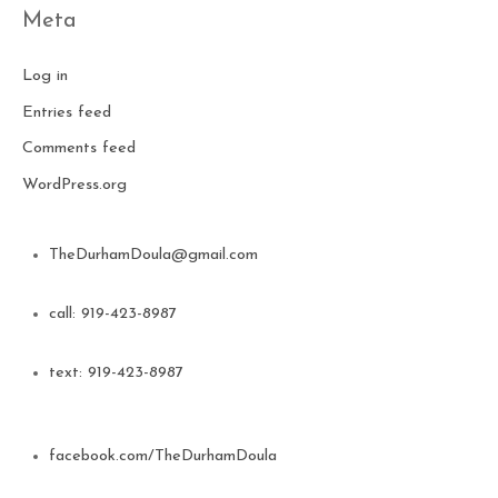
Meta
Log in
Entries feed
Comments feed
WordPress.org
TheDurhamDoula@gmail.com
call: 919-423-8987
text: 919-423-8987
facebook.com/TheDurhamDoula