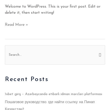
Welcome to WordPress. This is your first post. Edit or
delete it, then start writing!
Read More »
S
e
a
r
Recent Posts
c
h
1xbet giriş – Azərbaycanda etibarlı idman mərcləri platforması
f
Пошаговое руководство: где найти ссылку на Пинап
o
Казахстан?